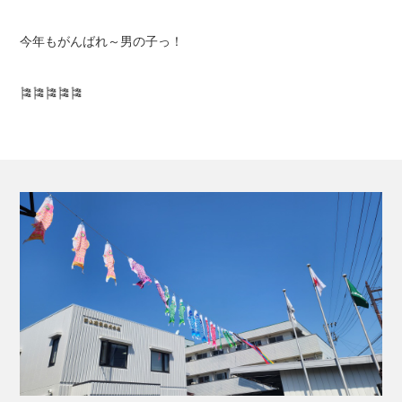
今年もがんばれ～男の子っ！
🎏🎏🎏🎏🎏