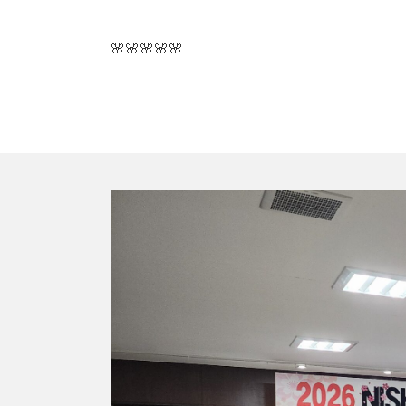
🌸🌸🌸🌸🌸