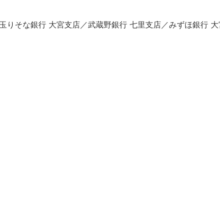
玉りそな銀行 大宮支店／武蔵野銀行 七里支店／みずほ銀行 