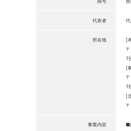
商号
西
代表者
代
所在地
[
〒
T
[
〒
T
[
〒
事業内容
■