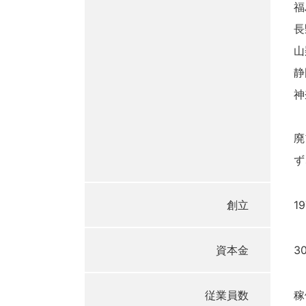
福
長
山
静
神
廃
ず
創立
1
資本金
3
従業員数
稼