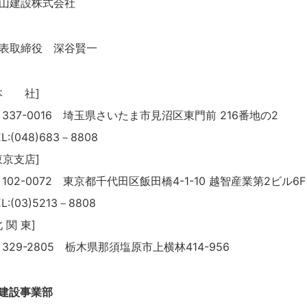
山建設株式会社
表取締役 深谷賢一
本 社]
 337-0016 埼玉県さいたま市見沼区東門前 216番地の2
EL:(048)683－8808
東京支店]
 102-0072 東京都千代田区飯田橋4-1-10 越智産業第2ビル6F
EL:(03)5213－8808
北 関 東]
 329-2805 栃木県那須塩原市上横林414-956
建設事業部