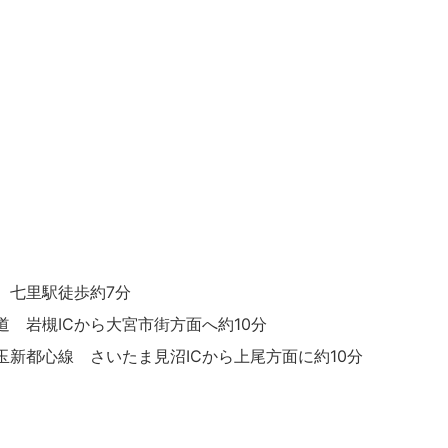
 七里駅徒歩約7分
道 岩槻ICから大宮市街方面へ約10分
玉新都心線 さいたま見沼ICから上尾方面に約10分