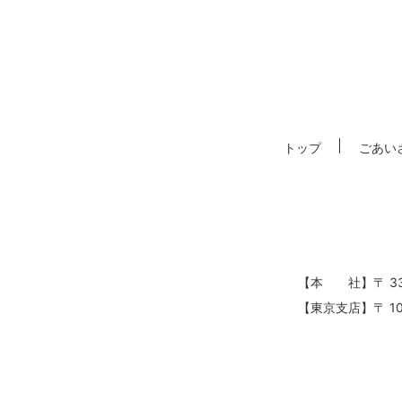
トップ
ごあい
【本 社】〒 337
【東京支店】〒 102