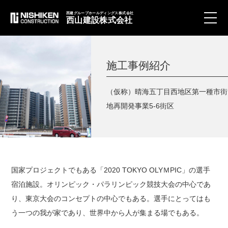
西建グループホールディングス株式会社
西山建設株式会社
toggle
naviga
施工事例紹介
（仮称）晴海五丁目西地区第一種市街
地再開発事業5-6街区
国家プロジェクトでもある「2020 TOKYO OLYＭPIC」の選手
宿泊施設。オリンピック・パラリンピック競技大会の中心であ
り、東京大会のコンセプトの中心でもある。選手にとってはも
う一つの我が家であり、世界中から人が集まる場でもある。