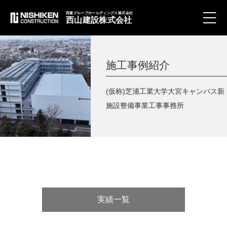
西建グループホールディングス株式会社
西山建設株式会社
toggle
naviga
施工事例紹介
(仮称)芝浦工業大学大宮キャンパス新
施設整備事業工事事務所
実績一覧