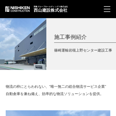
西建グループホールディングス株式会社
西山建設株式会社
toggle
naviga
施工事例紹介
篠崎運輸岩槻上野センター建設工事
物流の枠にとらわれない、“唯一無二の総合物流サービス企業”
自動倉庫を兼ね備え、効率的な物流ソリューションを提供。